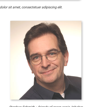
lor sit amet, consectetuer adipiscing elit.
Stephan Schmidt – friends of green sonic, Inhaber