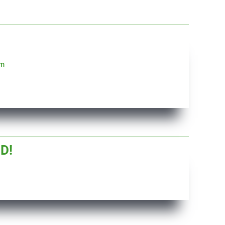
om
D!