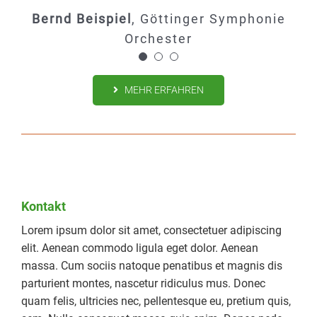
Ingo Lehmann
Bernd Beispiel
Dr. Petra Pfiffig
,
Lehmann & Söhne AG
Göttinger Symphonie
Pfiffig Automotive
GmbH & Co. KG
Orchester
MEHR ERFAHREN
Kontakt
Lorem ipsum dolor sit amet, consectetuer adipiscing
elit. Aenean commodo ligula eget dolor. Aenean
massa. Cum sociis natoque penatibus et magnis dis
parturient montes, nascetur ridiculus mus. Donec
quam felis, ultricies nec, pellentesque eu, pretium quis,