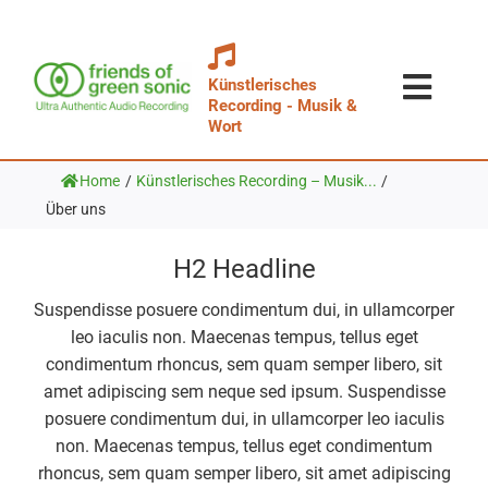
Zum
Inhalt
springen
Künstlerisches
Toggl
Recording - Musik &
Wort
Navig
Aufnahm
Home
/
Künstlerisches Recording – Musik...
/
Technik &
Über uns
News & E
H2 Headline
Über Uns
Suspendisse posuere condimentum dui, in ullamcorper
Galerie &
leo iaculis non. Maecenas tempus, tellus eget
Shop
condimentum rhoncus, sem quam semper libero, sit
amet adipiscing sem neque sed ipsum. Suspendisse
posuere condimentum dui, in ullamcorper leo iaculis
non. Maecenas tempus, tellus eget condimentum
rhoncus, sem quam semper libero, sit amet adipiscing