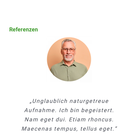
Referenzen
„Unglaublich naturgetreue
„Unglaublich naturgetreue
„Unglaublich naturgetreue
Aufnahme. Ich bin begeistert.
Aufnahme. Ich bin begeistert.
Aufnahme. Ich bin begeistert.
Nam eget dui. Etiam rhoncus.
Nam eget dui. Etiam rhoncus.
Nam eget dui. Etiam rhoncus.
Maecenas tempus, tellus eget.“
Maecenas tempus, tellus eget.“
Maecenas tempus, tellus eget.“