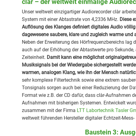
clàr – der weltweit einmalige Audiore
Unser weltweit einzigartiger Audiorecorder clàr arbe
System mit einer Abtastrate von 4,2336 MHz.
Diese e
Auflösung des Klanges definiert digitales Audio völlig
dagewesene saubere, klare und zugleich warme und 
Neben der Erweiterung des Hörfrequenzbereichs lag d
auch auf der Erhöhung der Abtastwerte pro Sekunde, 
Zeiteinheit.
Damit kann eine möglichst originalgetreu
Musiksignals bei der Wiedergabe sichergestellt werde
warmen, analogen Klang, wie ihn der Mensch natürlic
sehr komplexe Filtertechnik sowie eine extrem sauber
Tonsignals sorgen auch bei einer Reduzierung der Dat
Format wie z.B. der CD dafür, dass clàr-Aufnahmen deu
Aufnahmen mit bisherigen Systemen. Entwickelt wu
zusammen mit der Firma
LTT Labortechnik Tasler 
weltweit führenden Hersteller digitaler Echtzeit-Mess
Baustein 3: Ausg