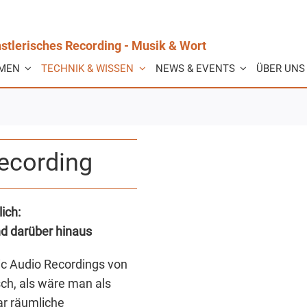
stlerisches Recording - Musik & Wort
MEN
TECHNIK & WISSEN
NEWS & EVENTS
ÜBER UNS
Recording
ich:
nd darüber hinaus
ic Audio Recordings von
sch, als wäre man als
ar räumliche