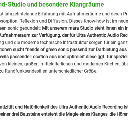
nd-Studio und besondere Klangräume
 hat jahrzehntelange Erfahrung mit Aufnahmeräume und deren Pr
Absorption, Reflexion und Diffusion. Dieses Know-how ist im ne
reen sonic gebündelt:
Mit unserem mara Studio steht Ihnen ein i
 Aufnahmeraum zur Verfügung, der für Ultra Authentic Audio Reco
g und die moderne technische Infrastruktur sorgen für ein ganz
ionen sucht friends of green sonic passend zur Darbietung au
weils passende Location aus und optimiert diese ggf. für spezie
 von kleinen, großen, mittelalterlichen und modernen Kirchen, übe
 zu Rundfunksendesälen unterschiedlicher Größe.
tizität und Natürlichkeit des Ultra Authentic Audio Recording is
ner drei Bausteine entsteht die Magie eines Klanges, die Hörer