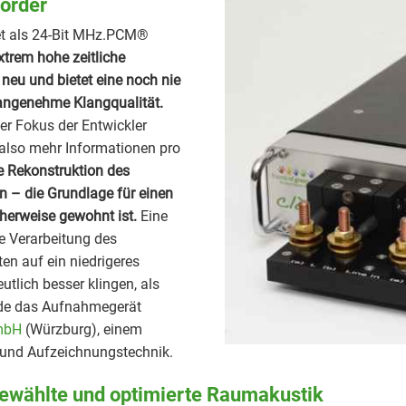
corder
itet als 24-Bit MHz.PCM®
xtrem hohe zeitliche
 neu und bietet eine noch nie
angenehme Klangqualität.
er Fokus der Entwickler
also mehr Informationen pro
e Rekonstruktion des
n – die Grundlage für einen
herweise gewohnt ist.
Eine
e Verarbeitung des
en auf ein niedrigeres
tlich besser klingen, als
rde das Aufnahmegerät
GmbH
(Würzburg), einem
- und Aufzeichnungstechnik.
ewählte und optimierte Raumakustik