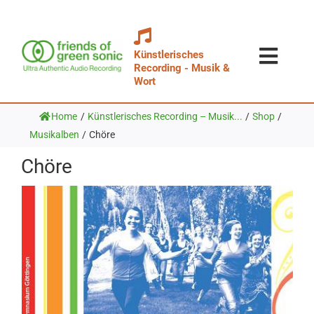
Zum
Inhalt
springen
Künstlerisches
Toggl
Recording - Musik &
Wort
Navig
Aufnahm
Home
/
Künstlerisches Recording – Musik...
/
Shop
/
Technik &
Musikalben
/
Chöre
News & E
Chöre
Über Uns
Galerie &
Shop