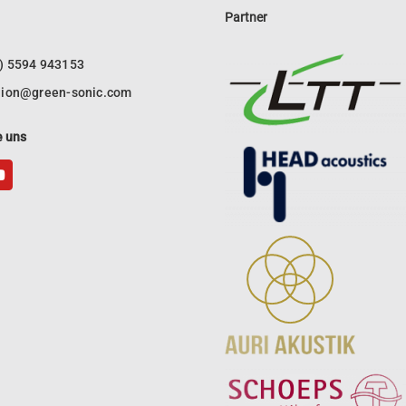
Partner
0) 5594 943153
llion@green-sonic.com
e uns